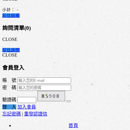
小計：
-
前往結帳
詢問清單(
0
)
CLOSE
前往詢問
CLOSE
會員登入
帳 號
密 碼
驗證碼
登 入
加入會員
忘記密碼
|
重發認證信
首頁