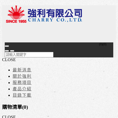
(
0
)
(
0
)
CLOSE
最新消息
關於強利
服務項目
產品介紹
目錄下載
購物清單(
0
)
CLOSE