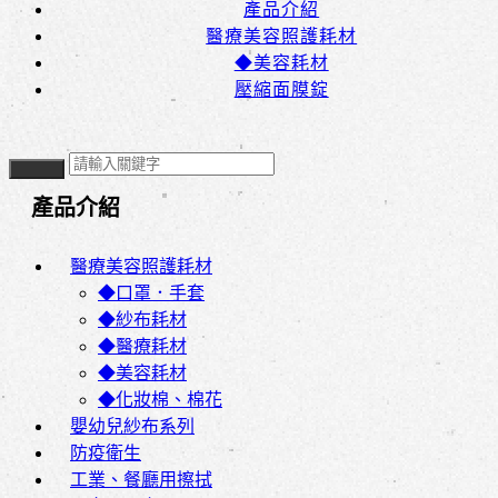
產品介紹
醫療美容照護耗材
◆美容耗材
壓縮面膜錠
產品介紹
醫療美容照護耗材
◆口罩．手套
◆紗布耗材
◆醫療耗材
◆美容耗材
◆化妝棉、棉花
嬰幼兒紗布系列
防疫衛生
工業、餐廳用擦拭