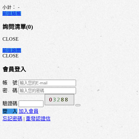
小計：
-
前往結帳
詢問清單(
0
)
CLOSE
前往詢問
CLOSE
會員登入
帳 號
密 碼
驗證碼
登 入
加入會員
忘記密碼
|
重發認證信
因應紡織市場多變性