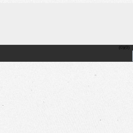
(
0
)
(
0
)