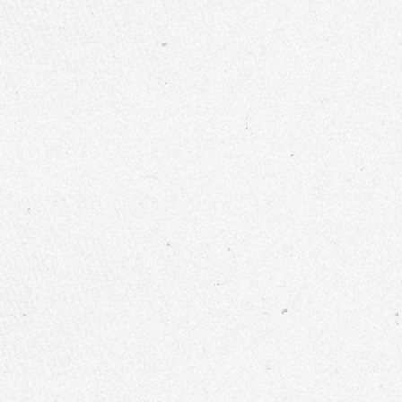
不織布布料
|
口罩布料
|
醫美耗材
|
工業擦拭
因應紡織市場多變性
力求提供多樣性產品
不織布布料
|
口罩布料
|
醫美耗材
|
工業擦拭