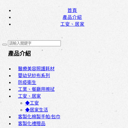
首頁
產品介紹
工安、居家
產品介紹
醫療美容照護耗材
嬰幼兒紗布系列
防疫衛生
工業、餐廳用擦拭
工安、居家
◆工安
◆居家生活
客製化棉製手帕/包巾
客製化禮贈品