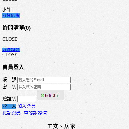
小計：
-
前往結帳
詢問清單(
0
)
CLOSE
前往詢問
CLOSE
會員登入
帳 號
密 碼
驗證碼
登 入
加入會員
忘記密碼
|
重發認證信
工安、居家