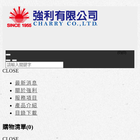
(
0
)
(
0
)
CLOSE
最新消息
關於強利
服務項目
產品介紹
目錄下載
購物清單(
0
)
CLOSE