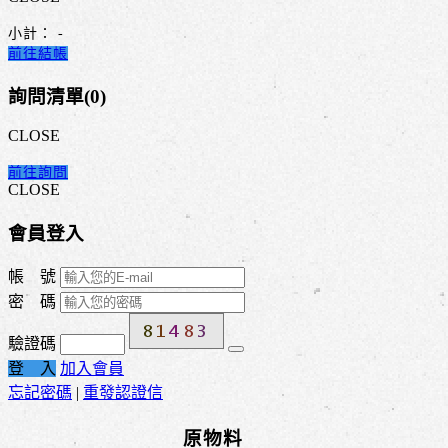
小計：
-
前往結帳
詢問清單(
0
)
CLOSE
前往詢問
CLOSE
會員登入
帳 號
密 碼
驗證碼
登 入
加入會員
忘記密碼
|
重發認證信
原物料