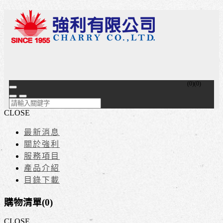
(
0
)
(
0
)
CLOSE
最新消息
關於強利
服務項目
產品介紹
目錄下載
購物清單(
0
)
CLOSE