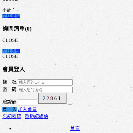
小計：
-
前往結帳
詢問清單(
0
)
CLOSE
前往詢問
CLOSE
會員登入
帳 號
密 碼
驗證碼
登 入
加入會員
忘記密碼
|
重發認證信
首頁