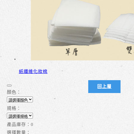
紙纖維化妝棉
回上層
顏色：
規格：
產品庫存：
0
選擇數量：