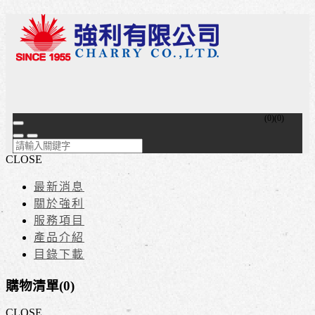
(
0
)
(
0
)
CLOSE
最新消息
關於強利
服務項目
產品介紹
目錄下載
購物清單(
0
)
CLOSE