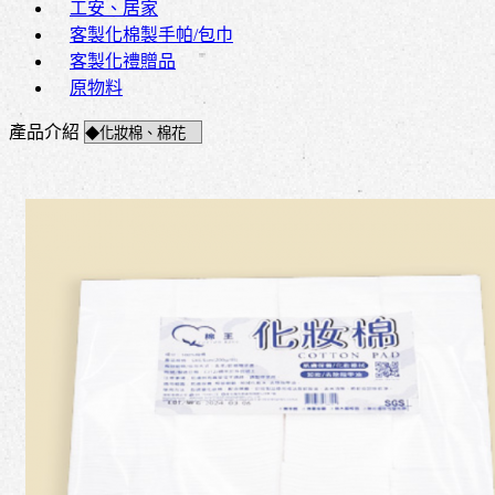
工安、居家
客製化棉製手帕/包巾
客製化禮贈品
原物料
產品介紹