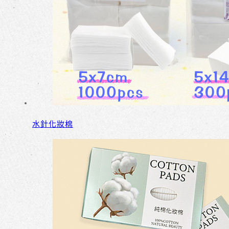
水針化妝棉