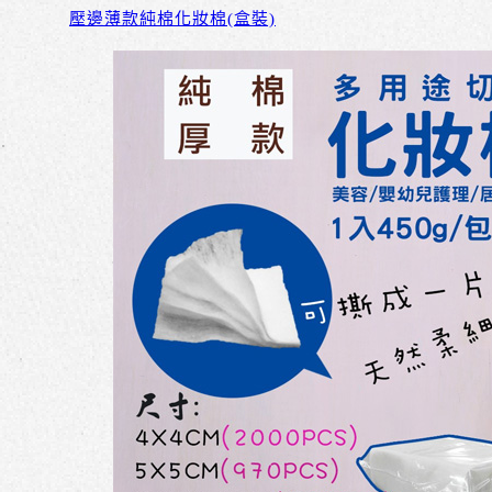
壓邊薄款純棉化妝棉(盒裝)