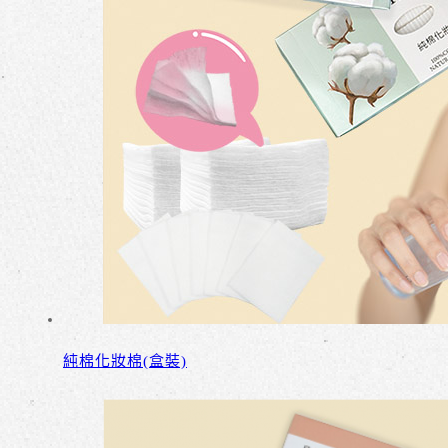
純棉化妝棉(盒裝)