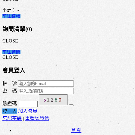
小計：
-
前往結帳
詢問清單(
0
)
CLOSE
前往詢問
CLOSE
會員登入
帳 號
密 碼
驗證碼
登 入
加入會員
忘記密碼
|
重發認證信
首頁