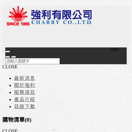
(
0
)
(
0
)
CLOSE
最新消息
關於強利
服務項目
產品介紹
目錄下載
購物清單(
0
)
CLOSE