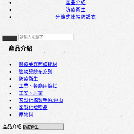
產品介紹
防疫衛生
分離式連帽防護衣
產品介紹
醫療美容照護耗材
嬰幼兒紗布系列
防疫衛生
工業、餐廳用擦拭
工安、居家
客製化棉製手帕/包巾
客製化禮贈品
原物料
產品介紹