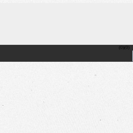
(
0
)
(
0
)