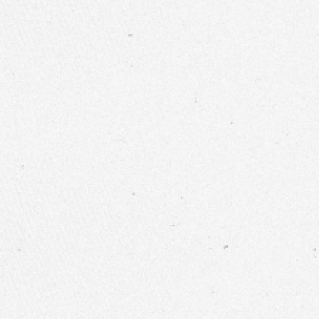
不織布布料
|
口罩布料
|
醫美耗材
|
工業擦拭
因應紡織市場多變性
力求提供多樣性產品
不織布布料
|
口罩布料
|
醫美耗材
|
工業擦拭