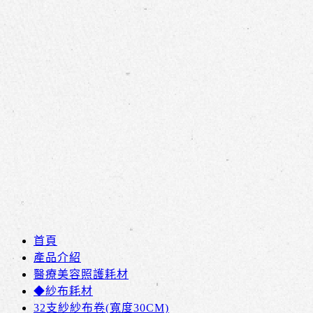
首頁
產品介紹
醫療美容照護耗材
◆紗布耗材
32支紗紗布卷(寬度30CM)