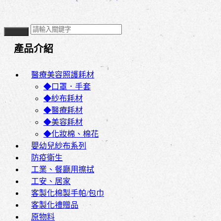
產品介紹
醫療美容照護耗材
◆口罩．手套
◆紗布耗材
◆醫療耗材
◆美容耗材
◆化妝棉、棉花
嬰幼兒紗布系列
防疫衛生
工業、餐廳用擦拭
工安、居家
客製化棉製手帕/包巾
客製化禮贈品
原物料