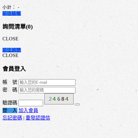
小計：
-
前往結帳
詢問清單(
0
)
CLOSE
前往詢問
CLOSE
會員登入
帳 號
密 碼
驗證碼
登 入
加入會員
忘記密碼
|
重發認證信
因應紡織市場多變性