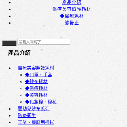
產品介紹
醫療美容照護耗材
◆醫療耗材
繃帶止
產品介紹
醫療美容照護耗材
◆口罩．手套
◆紗布耗材
◆醫療耗材
◆美容耗材
◆化妝棉、棉花
嬰幼兒紗布系列
防疫衛生
工業、餐廳用擦拭