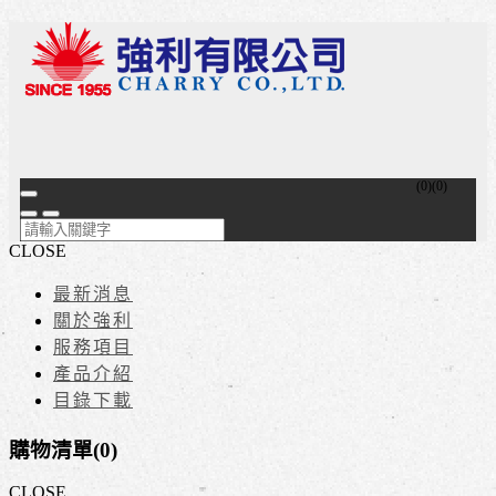
(
0
)
(
0
)
CLOSE
最新消息
關於強利
服務項目
產品介紹
目錄下載
購物清單(
0
)
CLOSE