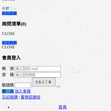
小計：
-
前往結帳
詢問清單(
0
)
CLOSE
前往詢問
CLOSE
會員登入
帳 號
密 碼
驗證碼
登 入
加入會員
忘記密碼
|
重發認證信
首頁