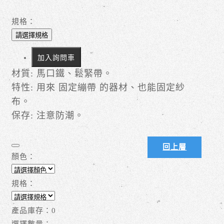
規格：
請選擇規格
加入詢問車
材質: 馬口鐵、鬆緊帶。
特性: 用來 固定繃帶 的器材、也能固定紗
布。
保存: 注意防潮。
回上層
顏色：
規格：
產品庫存：
0