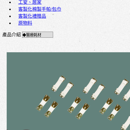
工安、居家
客製化棉製手帕/包巾
客製化禮贈品
原物料
產品介紹