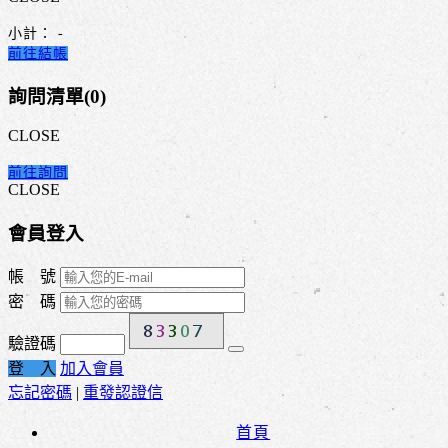
小計：
-
前往結帳
詢問清單(
0
)
CLOSE
前往詢問
CLOSE
會員登入
帳 號
密 碼
驗證碼
登 入
加入會員
忘記密碼
|
重發認證信
首頁