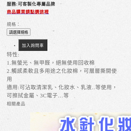
服務:可客製化專屬品牌
商品購買請點選這裡
規格：
請選擇規格
加入詢問車
特性:
1.無螢光、無甲醛，絕無使用回收棉
2.觸感柔軟且多用途之化妝棉，可層層撕開使
用
適用:可沾取清潔乳、化妝水、乳液..等使用，
可擦拭金屬、3C電子…等
相關產品