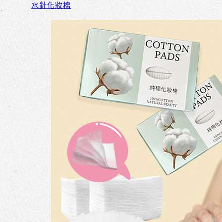
水針化妝棉