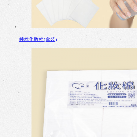
純棉化妝棉(盒裝)