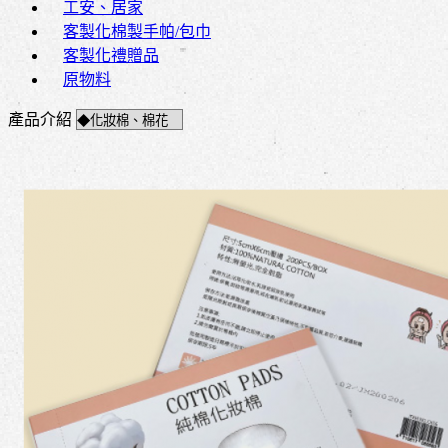
工安、居家
客製化棉製手帕/包巾
客製化禮贈品
原物料
產品介紹