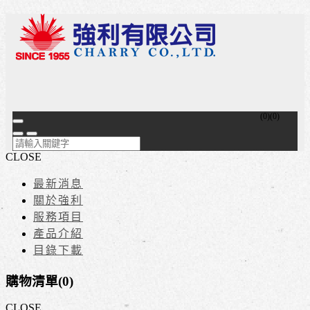
(
0
)
(
0
)
CLOSE
最新消息
關於強利
服務項目
產品介紹
目錄下載
購物清單(
0
)
CLOSE