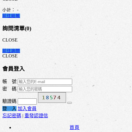
小計：
-
前往結帳
詢問清單(
0
)
CLOSE
前往詢問
CLOSE
會員登入
帳 號
密 碼
驗證碼
登 入
加入會員
忘記密碼
|
重發認證信
首頁