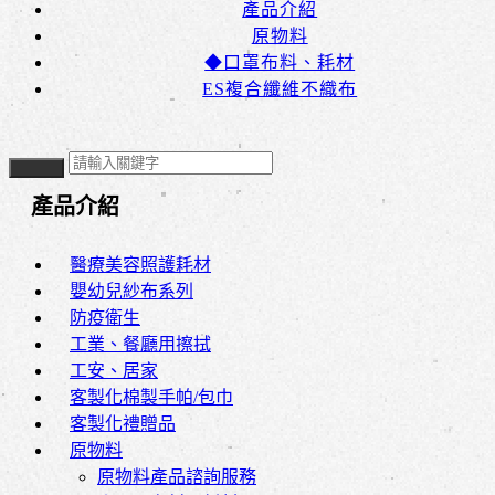
產品介紹
原物料
◆口罩布料、耗材
ES複合纖維不織布
產品介紹
醫療美容照護耗材
嬰幼兒紗布系列
防疫衛生
工業、餐廳用擦拭
工安、居家
客製化棉製手帕/包巾
客製化禮贈品
原物料
原物料產品諮詢服務