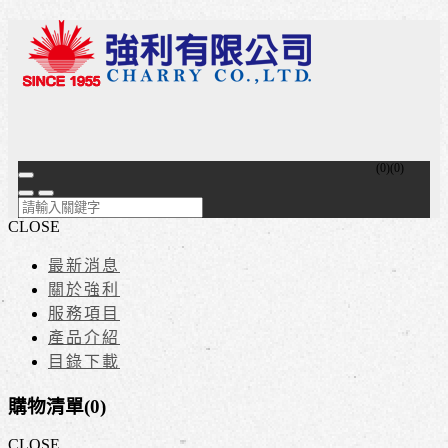
(
0
)
(
0
)
CLOSE
最新消息
關於強利
服務項目
產品介紹
目錄下載
購物清單(
0
)
CLOSE