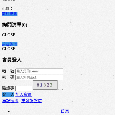
小計：
-
前往結帳
詢問清單(
0
)
CLOSE
前往詢問
CLOSE
會員登入
帳 號
密 碼
驗證碼
登 入
加入會員
忘記密碼
|
重發認證信
首頁