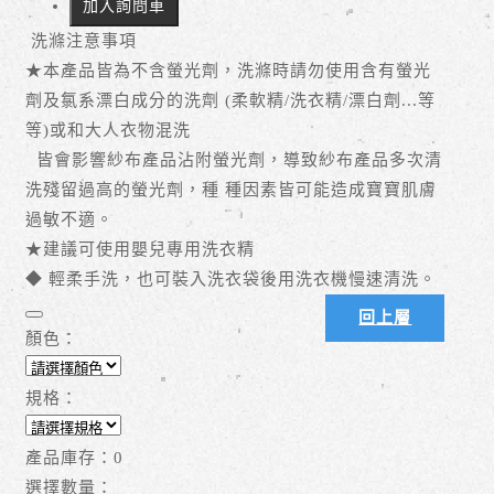
加入詢問車
洗滌注意事項
★本產品皆為不含螢光劑，洗滌時請勿使用含有螢光
劑及氯系漂白成分的洗劑 (柔軟精/洗衣精/漂白劑...等
等)或和大人衣物混洗
皆會影響紗布產品沾附螢光劑，導致紗布產品多次清
洗殘留過高的螢光劑，種 種因素皆可能造成寶寶肌膚
過敏不適。
★建議可使用嬰兒專用洗衣精
◆ 輕柔手洗，也可裝入洗衣袋後用洗衣機慢速清洗。
回上層
顏色：
規格：
產品庫存：
0
選擇數量：