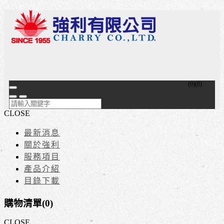
(
0
)
(
0
)
CLOSE
最新消息
關於強利
服務項目
產品介紹
目錄下載
購物清單(
0
)
CLOSE