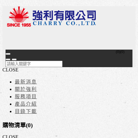
(
0
)
(
0
)
CLOSE
最新消息
關於強利
服務項目
產品介紹
目錄下載
購物清單(
0
)
CLOSE