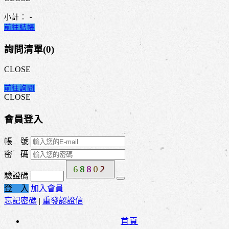
小計：
-
前往結帳
詢問清單(
0
)
CLOSE
前往詢問
CLOSE
會員登入
帳 號
密 碼
驗證碼
登 入
加入會員
忘記密碼
|
重發認證信
首頁