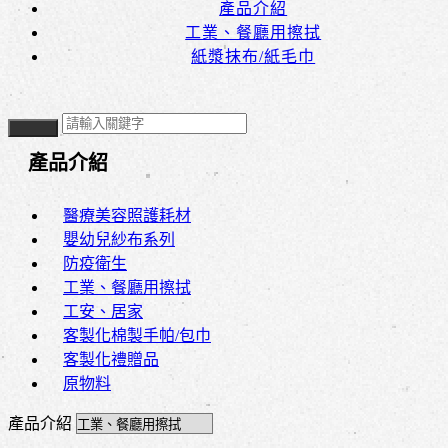
產品介紹
工業、餐廳用擦拭
紙漿抹布/紙毛巾
產品介紹
醫療美容照護耗材
嬰幼兒紗布系列
防疫衛生
工業、餐廳用擦拭
工安、居家
客製化棉製手帕/包巾
客製化禮贈品
原物料
產品介紹