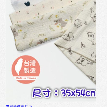
四層紗皺布長巾