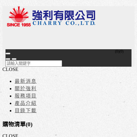
(
0
)
(
0
)
CLOSE
最新消息
關於強利
服務項目
產品介紹
目錄下載
購物清單(
0
)
CLOSE