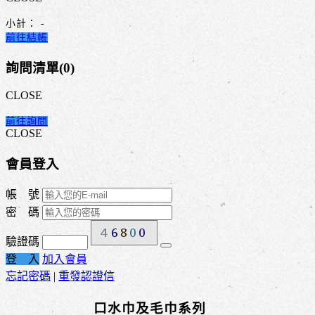
小計：
-
前往結帳
詢問清單(
0
)
CLOSE
前往詢問
CLOSE
會員登入
帳 號
密 碼
驗證碼
登 入
加入會員
忘記密碼
|
重發認證信
口水巾及毛巾系列