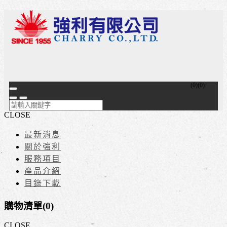
(
0
)
(
0
)
CLOSE
最新消息
關於強利
服務項目
產品介紹
目錄下載
購物清單(
0
)
CLOSE