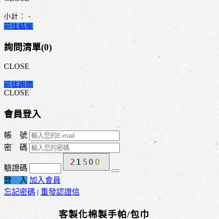
小計：
-
前往結帳
詢問清單(
0
)
CLOSE
前往詢問
CLOSE
會員登入
帳 號
密 碼
驗證碼
登 入
加入會員
忘記密碼
|
重發認證信
客製化棉製手帕/包巾