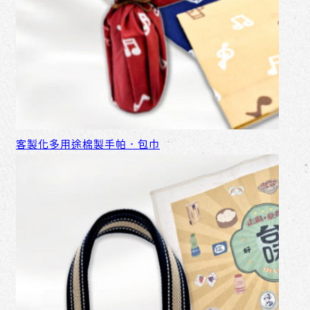
客製化多用途棉製手帕．包巾