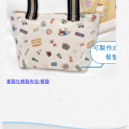
客製化棉製布包/餐墊