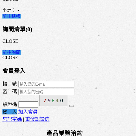
小計：
-
前往結帳
詢問清單(
0
)
CLOSE
前往詢問
CLOSE
會員登入
帳 號
密 碼
驗證碼
登 入
加入會員
忘記密碼
|
重發認證信
產品業務洽詢