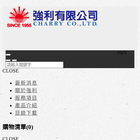
(
0
)
(
0
)
CLOSE
最新消息
關於強利
服務項目
產品介紹
目錄下載
購物清單(
0
)
CLOSE