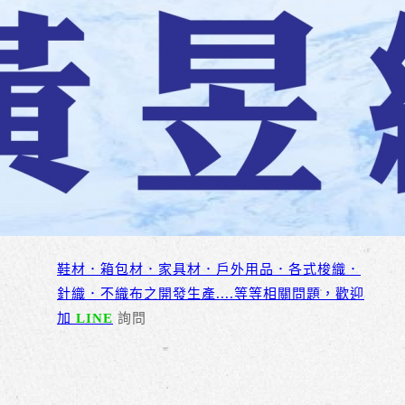
鞋材．箱包材．家具材．戶外用品．各式梭織．
針織．不織布之開發生產....等等相關問題，歡迎
加
LINE
詢問