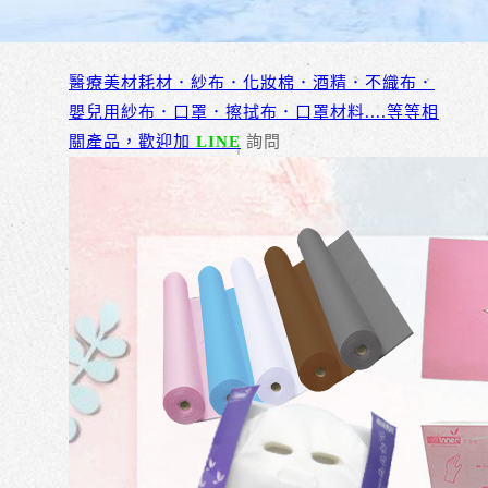
醫療美材耗材．紗布．化妝棉．酒精．不織布．
嬰兒用紗布．口罩．擦拭布．口罩材料....等等相
關產品，歡迎加
LINE
詢問